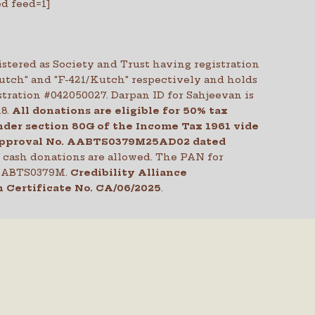
ed feed=1]
stered as Society and Trust having registration
Kutch" and "F-421/Kutch" respectively and holds
tration #042050027. Darpan ID for Sahjeevan is
18.
All donations are eligible for 50% tax
der section 80G of the Income Tax 1961 vide
pproval No. AABTS0379M25AD02 dated
o cash donations are allowed. The PAN for
 AABTS0379M.
Credibility Alliance
 Certificate No.
CA/06/2025
.