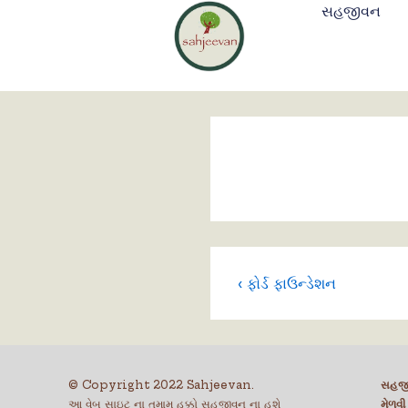
સહજીવન
‹ ફોર્ડ ફાઉન્ડેશન
© Copyright 2022 Sahjeevan.
સહજીવ
આ વેબ સાઇટ ના તમામ હક્કો સહજીવન ના હશે
મેળવી