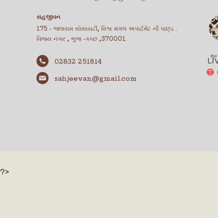
સહજીવન
175 - જલારામ સોસાયટી, વિશ્વ મંગલ અપાર્ટમેંટ ની પાછ્ડ .
વિજય નગર , ભુજ -કચ્છ ,370001.
02832 251814
sahjeevan@gmail.com
?>