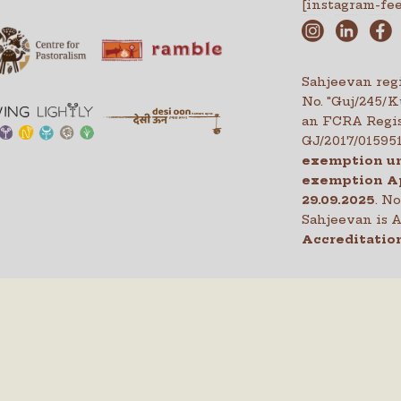
[instagram-fe
Sahjeevan regi
No. "Guj/245/
an FCRA Regis
GJ/2017/01595
exemption un
exemption A
29.09.2025
. N
Sahjeevan is
Accreditation