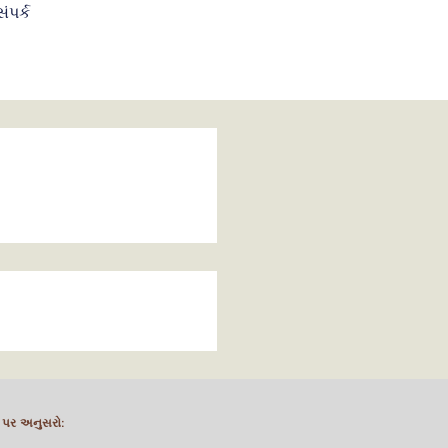
સંપર્ક
પર અનુસરો: