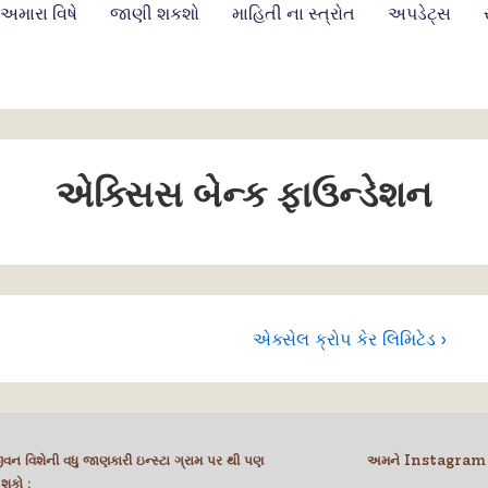
અમારા વિષે
જાણી શકશો
માહિતી ના સ્ત્રોત
અપડેટ્સ
એક્સિસ બેન્ક ફાઉન્ડેશન
એક્સેલ ક્રોપ કેર લિમિટેડ ›
ન વિશેની વધુ જાણકારી ઇન્સ્ટા ગ્રામ પર થી પણ
અમને Instagram 
 શકો :