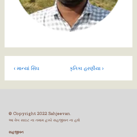
‹ માન્યાં સિંઘ
કૃતિકા હરણીયા ›
© Copyright 2022 Sahjeevan.
આ વેબ સાઇટ ના તમામ હક્કો સહજીવન ના હશે
સહજીવન