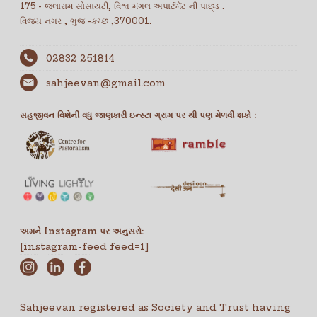
175 - જલારામ સોસાયટી, વિશ્વ મંગલ અપાર્ટમેંટ ની પાછ્ડ .
વિજય નગર , ભુજ -કચ્છ ,370001.
02832 251814
sahjeevan@gmail.com
સહજીવન વિશેની વધુ જાણકારી ઇન્સ્ટા ગ્રામ પર થી પણ મેળવી શકો :
અમને Instagram પર અનુસરો:
[instagram-feed feed=1]
Sahjeevan registered as Society and Trust having